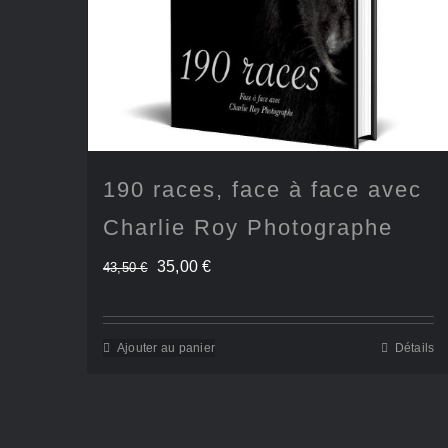
190 races, face à face avec
Charlie Roy Photographe
Le
Le
35,00
€
43,50
€
prix
prix
initial
actuel
Ajouter au panier
Détails
était :
est :
43,50 €.
35,00 €.