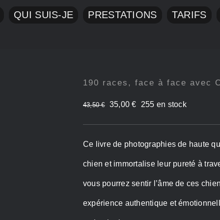
QUI SUIS-JE
PRESTATIONS
TARIFS
190 races, face à face avec 
Le
Le
35,00
€
255 en stock
43,50
€
prix
prix
initial
actuel
Ce livre de photographies de haute qu
était :
est :
chien et immortalise leur pureté à trave
43,50 €.
35,00 €.
vous pourrez sentir l’âme de ces chiens
expérience authentique et émotionnel