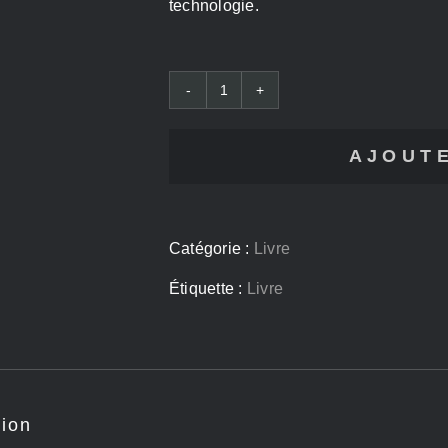
technologie.
quantité
de
AJOUTE
190
races,
Catégorie :
Livre
face
Étiquette :
Livre
à
face
avec
tion
Charlie