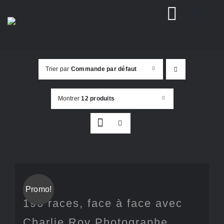
Passer
MENU
au
contenu
Trier par
Commande par défaut
Montrer
12 produits
Promo!
190 races, face à face avec
Charlie Roy Photographe