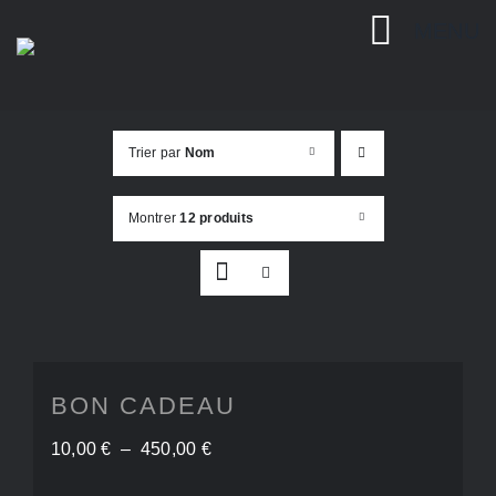
Passer
MENU
au
contenu
Trier par
Nom
Montrer
12 produits
BON CADEAU
Plage
10,00
€
–
450,00
€
de