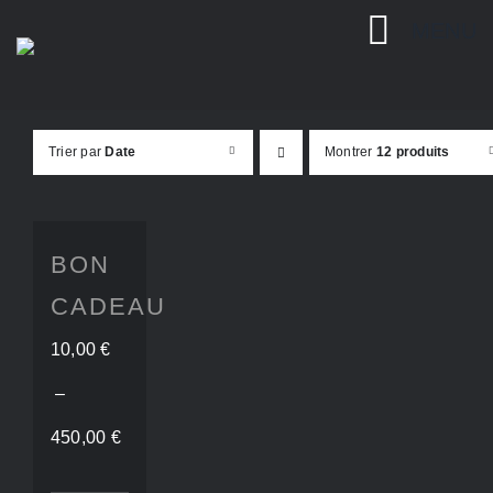
Passer
MENU
au
contenu
Trier par
Date
Montrer
12 produits
BON
CADEAU
10,00
€
–
Plage
450,00
€
de