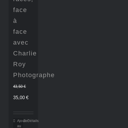
face
à
face
avec
Charlie
Roy
Photographe
43,50
€
Le
Le
35,00
€
prix
prix
initial
actuel
Ajouter
Détails
au