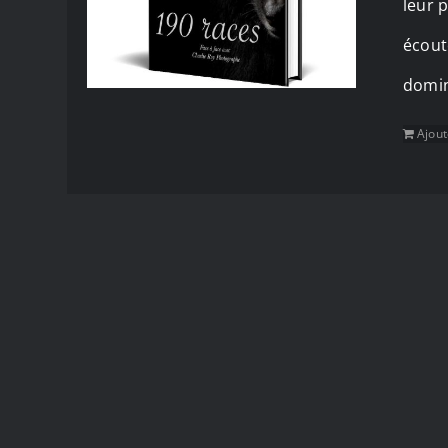
leur p
écout
domin
Ajout
POLITIQUE DE CONFIDENTIALITÉ
© Copyright 
by