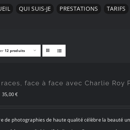
EIL
QUI SUIS-JE
PRESTATIONS
TARIFS
rer
12 produits
 races, face à face avec Charlie Roy
Le
Le
35,00
€
prix
prix
initial
actuel
vre de photographies de haute qualité célèbre la beauté u
était :
est :