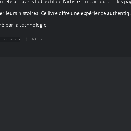
ureté à travers l'objectif de l'artiste. En parcourant les 
43,50 €.
35,00 €.
er leurs histoires. Ce livre offre une expérience authent
é par la technologie.
er au panier
Détails
MENTIONS LÉGALES
PLAN DU
2012 - 2026 |
Charlie Roy Photographe Canin
| All Rights Reserv