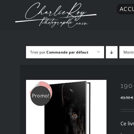
Passer
ACCU
au
contenu
Trier par
Commande par défaut
Mont
190
Promo!
43,50
€
Ce li