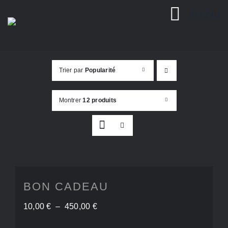
Passer
MENU
au
contenu
Trier par
Popularité
Montrer
12 produits
BON CADEAU
Plage
10,00
€
–
450,00
€
de