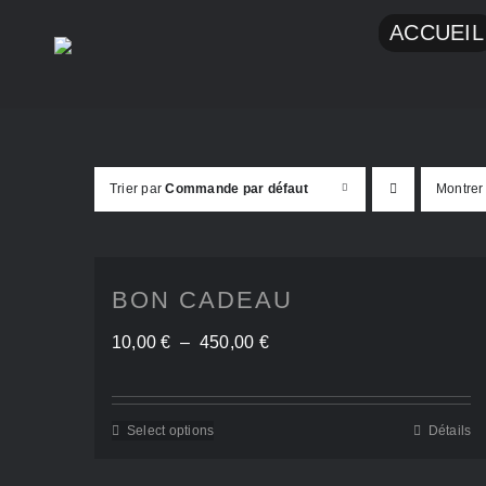
Passer
ACCUEIL
au
contenu
Trier par
Commande par défaut
Montre
BON CADEAU
Plage
10,00
€
–
450,00
€
de
prix :
Select options
Détails
Ce
10,00 €
produit