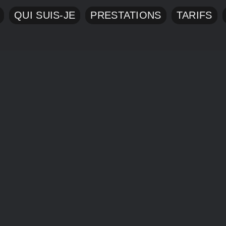
QUI SUIS-JE
PRESTATIONS
TARIFS
MENTIONS LÉGALES
PLAN DU
012 - 2026 |
Charlie Roy Photographe Canin
| All Rights Reserved |