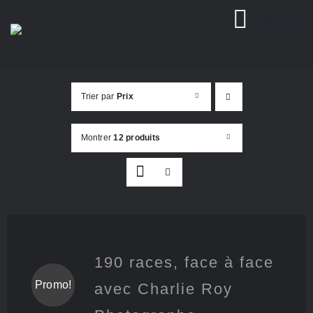
Passer
MENU
au
contenu
Trier par
Prix
Montrer
12 produits
190 races, face à face
Promo!
avec Charlie Roy