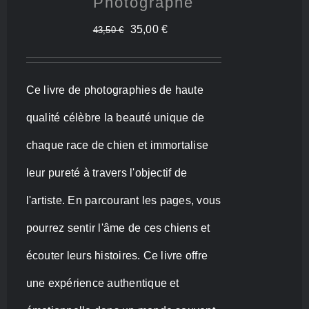
Photographe
Le
Le
35,00
€
43,50
€
prix
prix
initial
actuel
Ce livre de photographies de haute
était :
est :
qualité célèbre la beauté unique de
43,50 €.
35,00 €.
chaque race de chien et immortalise
leur pureté à travers l'objectif de
l'artiste. En parcourant les pages, vous
pourrez sentir l'âme de ces chiens et
écouter leurs histoires. Ce livre offre
une expérience authentique et