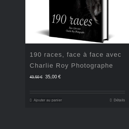
190 races, face à face avec
Charlie Roy Photographe
Le
Le
35,00
€
43,50
€
prix
prix
initial
actuel
Ajouter au panier
Détails
était :
est :
43,50 €.
35,00 €.