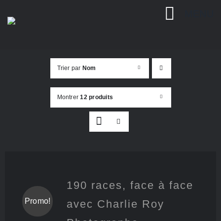
Passer
MENU
au
contenu
Trier par
Nom
Montrer
12 produits
190 races, face à face
Promo!
avec Charlie Roy