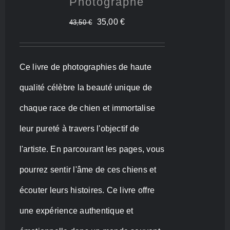
Photographe
Le
Le
35,00
€
43,50
€
prix
prix
initial
actuel
Ce livre de photographies de haute
était :
est :
qualité célèbre la beauté unique de
43,50 €.
35,00 €.
chaque race de chien et immortalise
leur pureté à travers l'objectif de
l'artiste. En parcourant les pages, vous
pourrez sentir l'âme de ces chiens et
écouter leurs histoires. Ce livre offre
une expérience authentique et