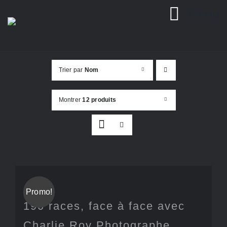
Passer
MENU
au
contenu
Trier par
Nom
Montrer
12 produits
Promo!
190 races, face à face avec
Charlie Roy Photographe