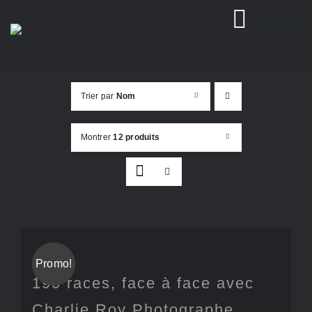
Passer
MENU
au
contenu
Trier par
Nom
Montrer
12 produits
Promo!
190 races, face à face avec
Charlie Roy Photographe