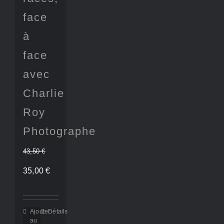
face
à
face
avec
Charlie
Roy
Photographe
43,50
€
Le
Le
35,00
€
prix
prix
initial
actuel
Ajouter
Détails
au