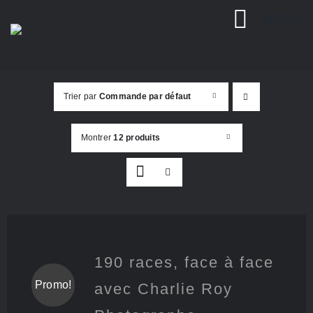
Passer
MENU
au
contenu
Trier par
Commande par défaut
Montrer
12 produits
190 races, face à face
Promo!
avec Charlie Roy