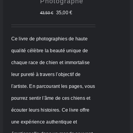
Photographe
Le
Le
35,00
€
43,50
€
prix
prix
initial
actuel
Ce livre de photographies de haute
était :
est :
qualité célèbre la beauté unique de
43,50 €.
35,00 €.
chaque race de chien et immortalise
leur pureté à travers l'objectif de
l'artiste. En parcourant les pages, vous
pourrez sentir l'âme de ces chiens et
écouter leurs histoires. Ce livre offre
une expérience authentique et