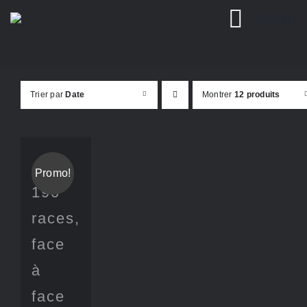
Passer
MENU
au
contenu
Trier par
Date
Montrer
12 produits
Promo!
190
races,
face
à
face