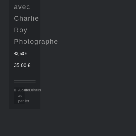
avec
Charlie
Roy
Photographe
43,50
€
Le
Le
35,00
€
prix
prix
initial
actuel
Ajouter
Détails
au
était :
panier
est :
43,50 €.
35,00 €.