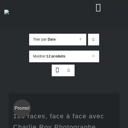
Passer
MENU
au
contenu
Trier par
Date
Montrer
12 produits
Promo!
190 races, face à face avec
Charlie Roy Photographe