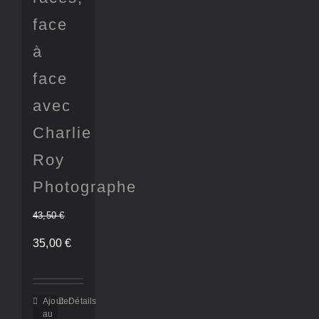
face
à
face
avec
Charlie
Roy
Photographe
43,50
€
Le
Le
35,00
€
prix
prix
initial
actuel
Ajouter
Détails
au