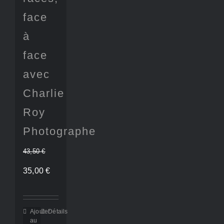
face
à
face
avec
Charlie
Roy
Photographe
43,50
€
Le
Le
35,00
€
prix
prix
initial
actuel
Ajouter
Détails
au