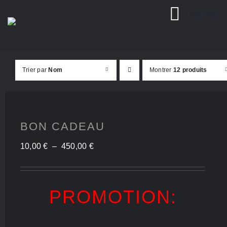
Passer
MENU
au
contenu
Trier par
Nom
Montrer
12 produits
BON CADEAU
Plage
10,00
€
–
450,00
€
de
prix :
PROMOTION:
10,00 €
à