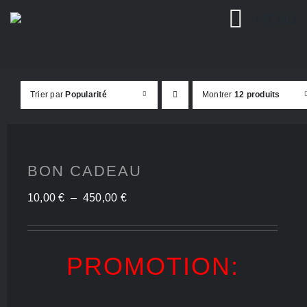
Passer
MENU
au
contenu
Trier par
Popularité
Montrer
12 produits
BON CADEAU
Plage
10,00
€
–
450,00
€
de
prix :
PROMOTION:
10,00 €
à